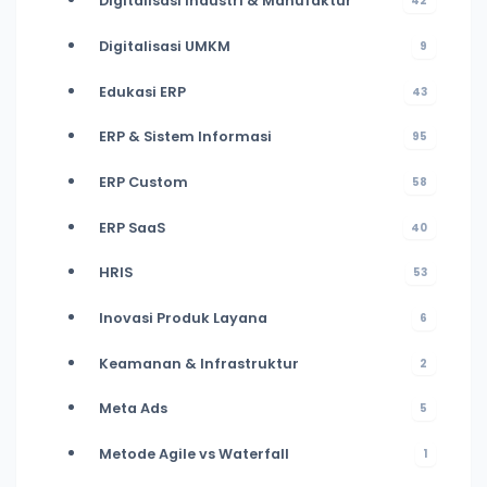
Digitalisasi Industri & Manufaktur
42
Digitalisasi UMKM
9
Edukasi ERP
43
ERP & Sistem Informasi
95
ERP Custom
58
ERP SaaS
40
HRIS
53
Inovasi Produk Layana
6
Keamanan & Infrastruktur
2
Meta Ads
5
Metode Agile vs Waterfall
1