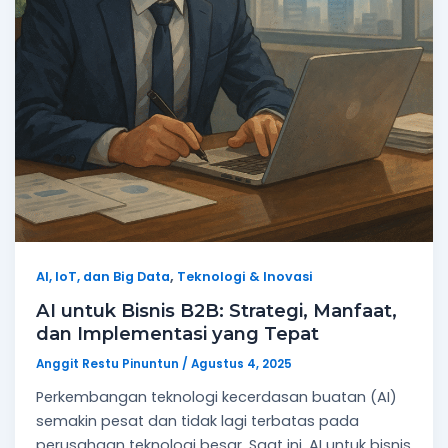
,
AI, IoT, dan Big Data
Teknologi & Inovasi
AI untuk Bisnis B2B: Strategi, Manfaat,
dan Implementasi yang Tepat
Anggit Restu Pinuntun
/
Agustus 4, 2025
Perkembangan teknologi kecerdasan buatan (AI)
semakin pesat dan tidak lagi terbatas pada
perusahaan teknologi besar. Saat ini, AI untuk bisnis