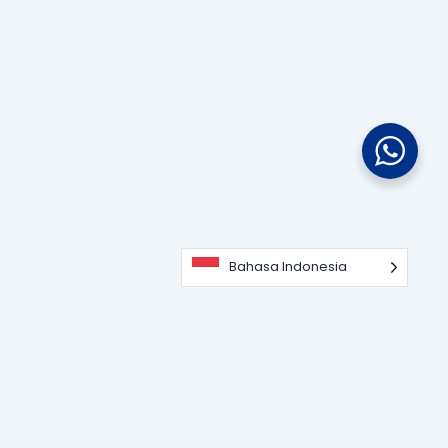
Bahasa Indonesia
Portal informasi dan edukasi terdepan seputar teknologi
perangkat lunak, sistem ERP, dan strategi digitalisasi bisnis