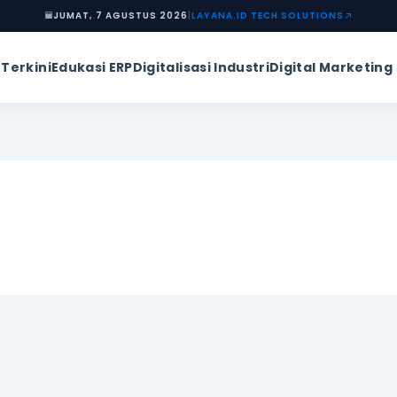
JUMAT, 7 AGUSTUS 2026
|
LAYANA.ID TECH SOLUTIONS
 Terkini
Edukasi ERP
Digitalisasi Industri
Digital Marketing