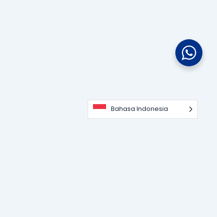
Bahasa Indonesia
Portal informasi dan edukasi terdepan seputar teknologi
perangkat lunak, sistem ERP, dan strategi digitalisasi bisnis
untuk memajukan industri modern.