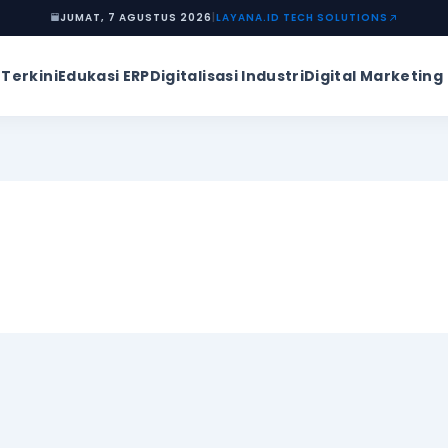
JUMAT, 7 AGUSTUS 2026
|
LAYANA.ID TECH SOLUTIONS
 Terkini
Edukasi ERP
Digitalisasi Industri
Digital Marketing