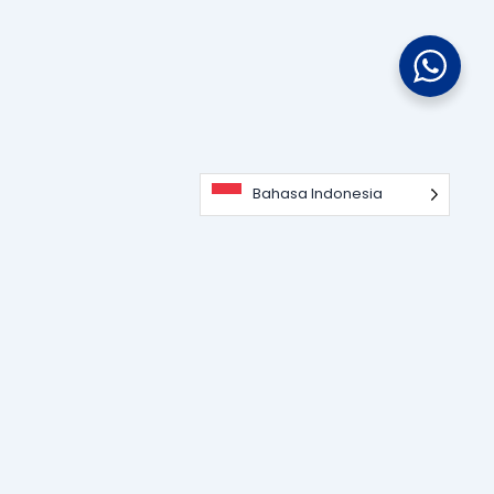
Bahasa Indonesia
Portal informasi dan edukasi terdepan seputar teknologi
perangkat lunak, sistem ERP, dan strategi digitalisasi bisnis
untuk memajukan industri modern.
KATEGORI