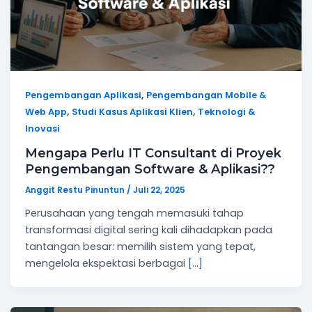
,
Pengembangan Aplikasi
Pengembangan Mobile &
,
,
Web App
Studi Kasus Aplikasi Klien
Teknologi &
Inovasi
Mengapa Perlu IT Consultant di Proyek
Pengembangan Software & Aplikasi??
Anggit Restu Pinuntun
/
Juli 22, 2025
Perusahaan yang tengah memasuki tahap
transformasi digital sering kali dihadapkan pada
tantangan besar: memilih sistem yang tepat,
mengelola ekspektasi berbagai […]