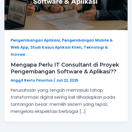
,
Pengembangan Aplikasi
Pengembangan Mobile &
,
,
Web App
Studi Kasus Aplikasi Klien
Teknologi &
Inovasi
Mengapa Perlu IT Consultant di Proyek
Pengembangan Software & Aplikasi??
Anggit Restu Pinuntun
/
Juli 22, 2025
Perusahaan yang tengah memasuki tahap
transformasi digital sering kali dihadapkan pada
tantangan besar: memilih sistem yang tepat,
mengelola ekspektasi berbagai […]