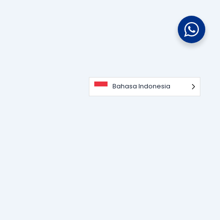
Bahasa Indonesia
Portal informasi dan edukasi terdepan seputar teknologi
perangkat lunak, sistem ERP, dan strategi digitalisasi bisnis
untuk memajukan industri modern.
KATEGORI