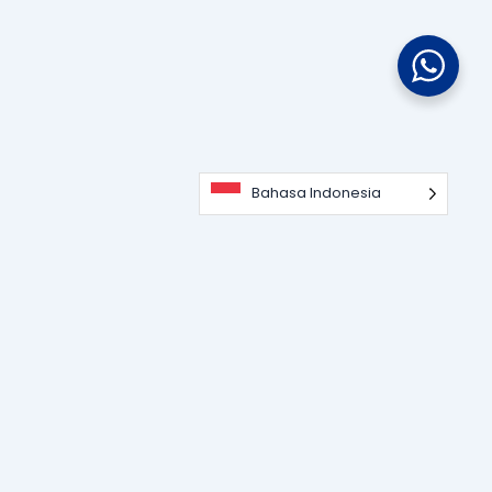
Bahasa Indonesia
Portal informasi dan edukasi terdepan seputar teknologi
perangkat lunak, sistem ERP, dan strategi digitalisasi bisnis
untuk memajukan industri modern.
KATEGORI