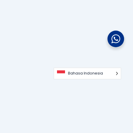
Bahasa Indonesia
Portal informasi dan edukasi terdepan seputar teknologi
perangkat lunak, sistem ERP, dan strategi digitalisasi bisnis
untuk memajukan industri modern.