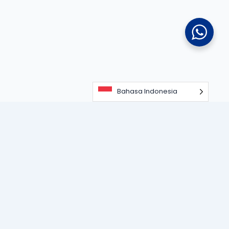
Bahasa Indonesia
Portal informasi dan edukasi terdepan seputar teknologi
perangkat lunak, sistem ERP, dan strategi digitalisasi bisnis
untuk memajukan industri modern.