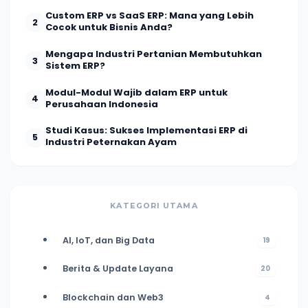
Custom ERP vs SaaS ERP: Mana yang Lebih
2
Cocok untuk Bisnis Anda?
Mengapa Industri Pertanian Membutuhkan
3
Sistem ERP?
Modul-Modul Wajib dalam ERP untuk
4
Perusahaan Indonesia
Studi Kasus: Sukses Implementasi ERP di
5
Industri Peternakan Ayam
KATEGORI UTAMA
AI, IoT, dan Big Data
19
Berita & Update Layana
20
Blockchain dan Web3
4