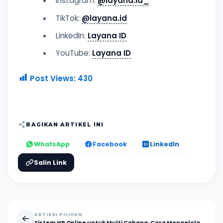
Instagram:
@layana.id_
TikTok:
@layana.id
LinkedIn:
Layana ID
YouTube:
Layana ID
Post Views:
430
BAGIKAN ARTIKEL INI
WhatsApp
Facebook
LinkedIn
Salin Link
ARTIKEL PILIHAN
Sistem HR Online untuk Multi Cabang: Cara Mengelola Karyawan Lebih Terpusat