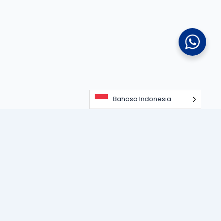
Bahasa Indonesia
Portal informasi dan edukasi terdepan seputar teknologi
perangkat lunak, sistem ERP, dan strategi digitalisasi bisnis