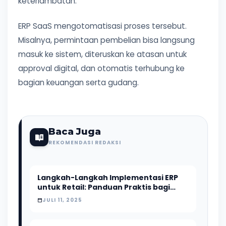
keterlambatan.
ERP SaaS mengotomatisasi proses tersebut.
Misalnya, permintaan pembelian bisa langsung
masuk ke sistem, diteruskan ke atasan untuk
approval digital, dan otomatis terhubung ke
bagian keuangan serta gudang.
Baca Juga
REKOMENDASI REDAKSI
Langkah-Langkah Implementasi ERP
untuk Retail: Panduan Praktis bagi
Pemilik Bisnis
JULI 11, 2025