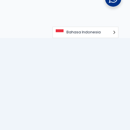
Bahasa Indonesia
Portal informasi dan edukasi terdepan seputar teknologi
perangkat lunak, sistem ERP, dan strategi digitalisasi bisnis
untuk memajukan industri modern.