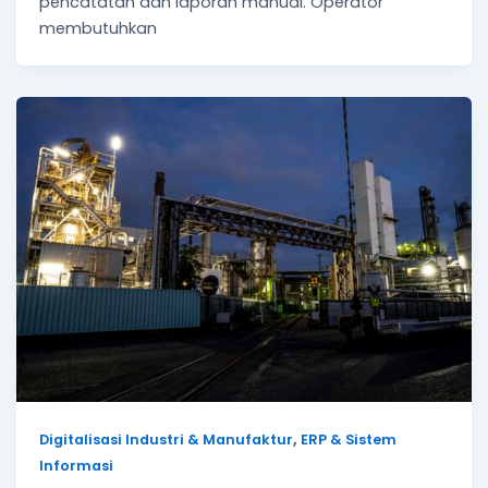
pencatatan dan laporan manual. Operator
membutuhkan
,
Digitalisasi Industri & Manufaktur
ERP & Sistem
Informasi