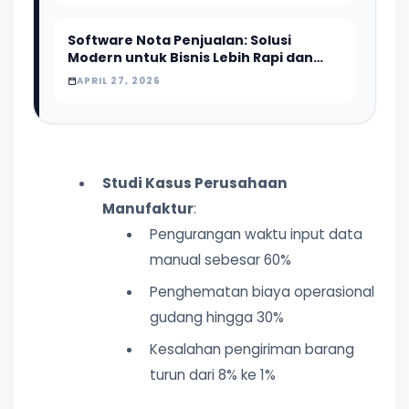
Software Nota Penjualan: Solusi
Modern untuk Bisnis Lebih Rapi dan
Profesional
APRIL 27, 2026
Studi Kasus Perusahaan
Manufaktur
:
Pengurangan waktu input data
manual sebesar 60%
Penghematan biaya operasional
gudang hingga 30%
Kesalahan pengiriman barang
turun dari 8% ke 1%