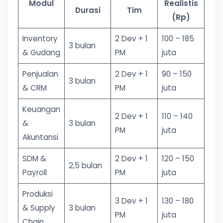
Modul
Realistis
Durasi
Tim
(Rp)
Inventory
2 Dev + 1
100 – 185
3 bulan
& Gudang
PM
juta
Penjualan
2 Dev + 1
90 – 150
3 bulan
& CRM
PM
juta
Keuangan
2 Dev + 1
110 – 140
&
3 bulan
PM
juta
Akuntansi
SDM &
2 Dev + 1
120 – 150
2,5 bulan
Payroll
PM
juta
Produksi
3 Dev + 1
130 – 180
& Supply
3 bulan
PM
juta
Chain