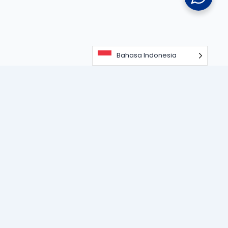
Bahasa Indonesia
Portal informasi dan edukasi terdepan seputar teknologi
perangkat lunak, sistem ERP, dan strategi digitalisasi bisnis
untuk memajukan industri modern.
KATEGORI