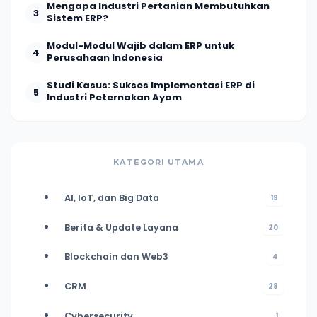
Mengapa Industri Pertanian Membutuhkan
3
Sistem ERP?
Modul-Modul Wajib dalam ERP untuk
4
Perusahaan Indonesia
Studi Kasus: Sukses Implementasi ERP di
5
Industri Peternakan Ayam
KATEGORI UTAMA
AI, IoT, dan Big Data
19
Berita & Update Layana
20
Blockchain dan Web3
4
CRM
28
Cybersecurity
1