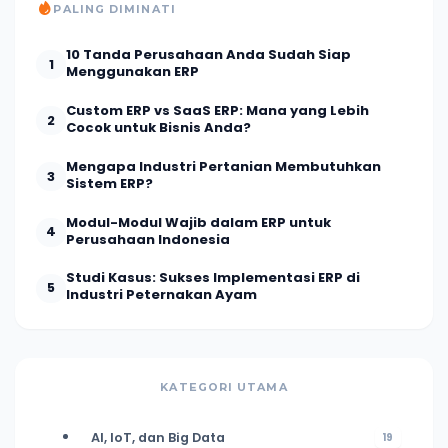
PALING DIMINATI
10 Tanda Perusahaan Anda Sudah Siap
1
Menggunakan ERP
Custom ERP vs SaaS ERP: Mana yang Lebih
2
Cocok untuk Bisnis Anda?
Mengapa Industri Pertanian Membutuhkan
3
Sistem ERP?
Modul-Modul Wajib dalam ERP untuk
4
Perusahaan Indonesia
Studi Kasus: Sukses Implementasi ERP di
5
Industri Peternakan Ayam
KATEGORI UTAMA
AI, IoT, dan Big Data
19