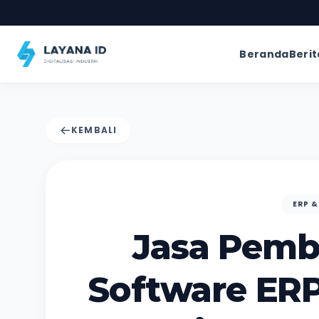
Beranda
Berit
KEMBALI
ERP &
Jasa Pemb
Software ERP