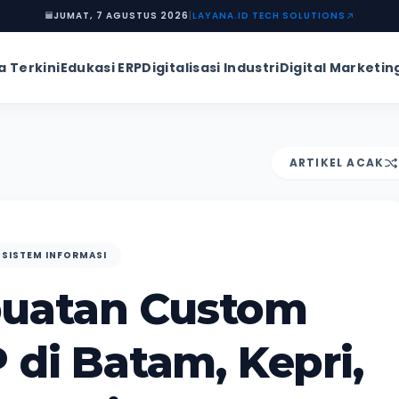
JUMAT, 7 AGUSTUS 2026
|
LAYANA.ID TECH SOLUTIONS
a Terkini
Edukasi ERP
Digitalisasi Industri
Digital Marketin
ARTIKEL ACAK
 SISTEM INFORMASI
uatan Custom
 di Batam, Kepri,