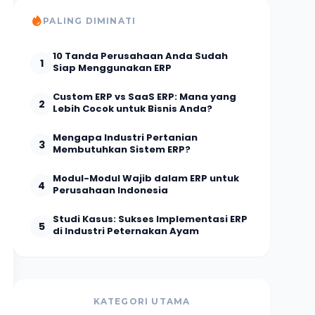
PALING DIMINATI
10 Tanda Perusahaan Anda Sudah
1
Siap Menggunakan ERP
Custom ERP vs SaaS ERP: Mana yang
2
Lebih Cocok untuk Bisnis Anda?
Mengapa Industri Pertanian
3
Membutuhkan Sistem ERP?
Modul-Modul Wajib dalam ERP untuk
4
Perusahaan Indonesia
Studi Kasus: Sukses Implementasi ERP
5
di Industri Peternakan Ayam
KATEGORI UTAMA