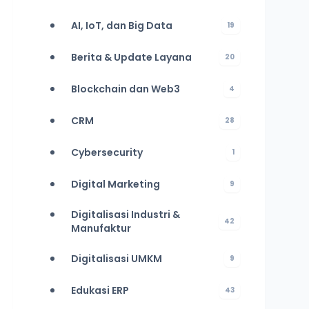
AI, IoT, dan Big Data
19
Berita & Update Layana
20
Blockchain dan Web3
4
CRM
28
Cybersecurity
1
Digital Marketing
9
Digitalisasi Industri &
42
Manufaktur
Digitalisasi UMKM
9
Edukasi ERP
43