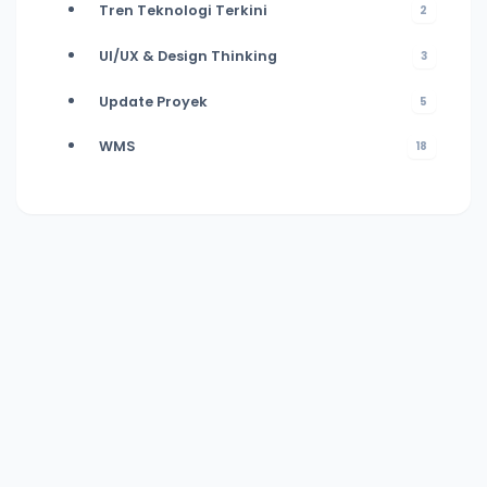
Tren Teknologi Terkini
2
UI/UX & Design Thinking
3
Update Proyek
5
WMS
18