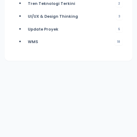
Tren Teknologi Terkini
2
UI/UX & Design Thinking
3
Update Proyek
5
WMS
18