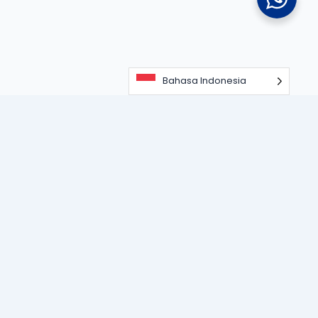
Bahasa Indonesia
Portal informasi dan edukasi terdepan seputar teknologi
perangkat lunak, sistem ERP, dan strategi digitalisasi bisnis
untuk memajukan industri modern.