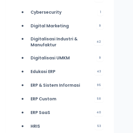
Cybersecurity
1
Digital Marketing
9
Digitalisasi Industri &
42
Manufaktur
Digitalisasi UMKM
9
Edukasi ERP
43
ERP & Sistem Informasi
95
ERP Custom
58
ERP SaaS
40
HRIS
53