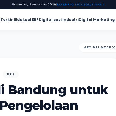
MINGGU, 9 AGUSTUS 2026
|
LAYANA.ID TECH SOLUTIONS
 Terkini
Edukasi ERP
Digitalisasi Industri
Digital Marketing
ARTIKEL ACAK
HRIS
di Bandung untuk
i Pengelolaan