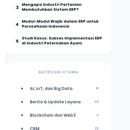
Mengapa Industri Pertanian
3
Membutuhkan Sistem ERP?
Modul-Modul Wajib dalam ERP untuk
4
Perusahaan Indonesia
Studi Kasus: Sukses Implementasi ERP
5
di Industri Peternakan Ayam
KATEGORI UTAMA
AI, IoT, dan Big Data
19
Berita & Update Layana
20
Blockchain dan Web3
4
CRM
28