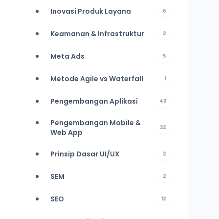
Inovasi Produk Layana
6
Keamanan & Infrastruktur
2
Meta Ads
5
Metode Agile vs Waterfall
1
Pengembangan Aplikasi
43
Pengembangan Mobile &
32
Web App
Prinsip Dasar UI/UX
2
SEM
2
SEO
12