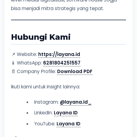
bisa menjadi mitra strategis yang tepat.
Hubungi Kami
📌 Website:
https://layana.id
📱 WhatsApp:
6281804251557
📄 Company Profile:
Download PDF
Ikuti kami untuk insight lainnya:
Instagram:
@layana.id_
LinkedIn:
Layana ID
YouTube:
Layana ID