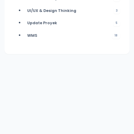
UI/UX & Design Thinking
3
Update Proyek
5
WMS
18