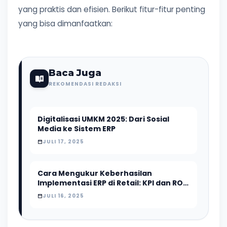
yang praktis dan efisien. Berikut fitur-fitur penting
yang bisa dimanfaatkan:
Baca Juga
REKOMENDASI REDAKSI
Digitalisasi UMKM 2025: Dari Sosial
Media ke Sistem ERP
JULI 17, 2025
Cara Mengukur Keberhasilan
Implementasi ERP di Retail: KPI dan ROI
yang Harus Dipantau
JULI 16, 2025