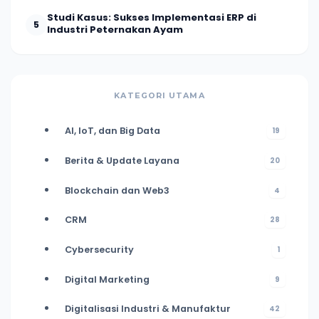
Studi Kasus: Sukses Implementasi ERP di
5
Industri Peternakan Ayam
KATEGORI UTAMA
AI, IoT, dan Big Data
19
Berita & Update Layana
20
Blockchain dan Web3
4
CRM
28
Cybersecurity
1
Digital Marketing
9
Digitalisasi Industri & Manufaktur
42