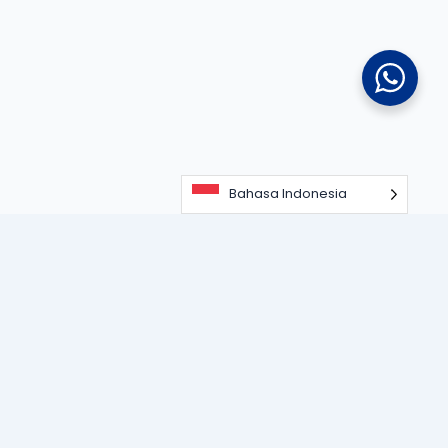
Bahasa Indonesia
Portal informasi dan edukasi terdepan seputar teknologi
perangkat lunak, sistem ERP, dan strategi digitalisasi bisnis