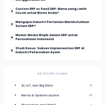
Custom ERP vs SaaS ERP: Mana yang Lebih
2
Cocok untuk Bisnis Anda?
Mengapa Industri Pertanian Membutuhkan
3
Sistem ERP?
Modul-Modul Wajib dalam ERP untuk
4
Perusahaan Indonesia
Studi Kasus: Sukses Implementasi ERP di
5
Industri Peternakan Ayam
KATEGORI UTAMA
AI, IoT, dan Big Data
19
Berita & Update Layana
20
Blockchain dan Web3
4