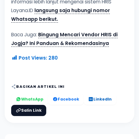
informasi lebih lanjut mengenai sistem HRIS
Layana.ID
langsung saja hubungi nomor
Whatsapp berikut.
Baca Juga:
Bingung Mencari Vendor HRIS di
Jogja? Ini Panduan & Rekomendasinya
Post Views:
280
BAGIKAN ARTIKEL INI
WhatsApp
Facebook
LinkedIn
Salin Link