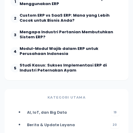
1
Menggunakan ERP
Custom ERP vs SaaS ERP: Mana yang Lebih
2
Cocok untuk Bisnis Anda?
Mengapa Industri Pertanian Membutuhkan
3
Sistem ERP?
Modul-Modul Wajib dalam ERP untuk
4
Perusahaan Indonesia
Studi Kasus: Sukses Implementasi ERP di
5
Industri Peternakan Ayam
KATEGORI UTAMA
AI, IoT, dan Big Data
19
Berita & Update Layana
20