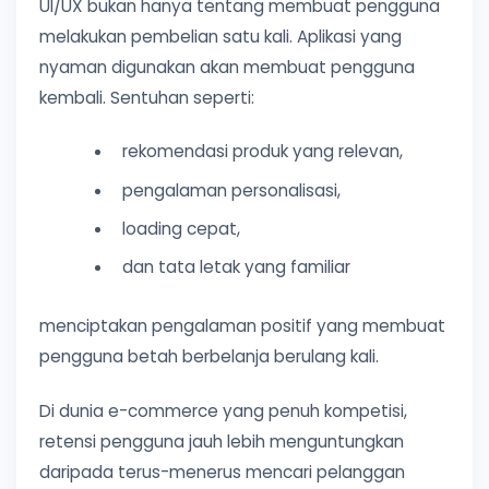
UI/UX bukan hanya tentang membuat pengguna
melakukan pembelian satu kali. Aplikasi yang
nyaman digunakan akan membuat pengguna
kembali. Sentuhan seperti:
rekomendasi produk yang relevan,
pengalaman personalisasi,
loading cepat,
dan tata letak yang familiar
menciptakan pengalaman positif yang membuat
pengguna betah berbelanja berulang kali.
Di dunia e-commerce yang penuh kompetisi,
retensi pengguna jauh lebih menguntungkan
daripada terus-menerus mencari pelanggan