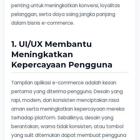
penting untuk meningkatkan konversi, loyalitas
pelanggan, serta daya saing jangka panjang
dalam bisnis e-commerce.
1. UI/UX Membantu
Meningkatkan
Kepercayaan Pengguna
Tampilan aplikasi e-commerce adalah kesan
pertama yang diterima pengguna. Desain yang
rapi, modern, dan konsisten menciptakan rasa
aman serta meningkatkan kepercayaan mereka
terhadap platform. Sebaliknya, desain yang
berantakan, warna tidak konsisten, atau tombol
yang sulit ditemukan dapat membuat pengguna