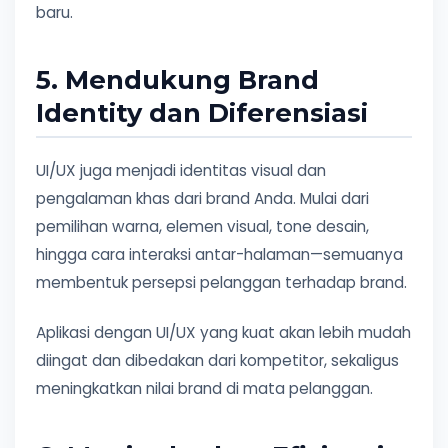
baru.
5. Mendukung Brand
Identity dan Diferensiasi
UI/UX juga menjadi identitas visual dan
pengalaman khas dari brand Anda. Mulai dari
pemilihan warna, elemen visual, tone desain,
hingga cara interaksi antar-halaman—semuanya
membentuk persepsi pelanggan terhadap brand.
Aplikasi dengan UI/UX yang kuat akan lebih mudah
diingat dan dibedakan dari kompetitor, sekaligus
meningkatkan nilai brand di mata pelanggan.