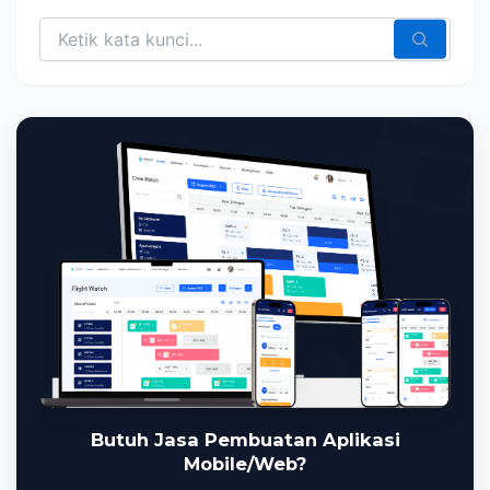
Butuh Jasa Pembuatan Aplikasi
Mobile/Web?