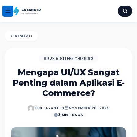
KEMBALI
UI/UX & DESIGN THINKING
Mengapa UI/UX Sangat
Penting dalam Aplikasi E-
Commerce?
FEBI LAYANA ID
NOVEMBER 28, 2025
3 MNT BACA