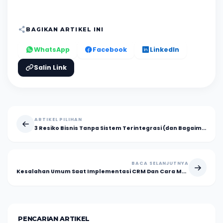
BAGIKAN ARTIKEL INI
WhatsApp
Facebook
LinkedIn
Salin Link
ARTIKEL PILIHAN
3 Resiko Bisnis Tanpa Sistem Terintegrasi (dan Bagaimana ERP Menjawabnya)
BACA SELANJUTNYA
Kesalahan Umum Saat Implementasi CRM Dan Cara Menghindarinya
PENCARIAN ARTIKEL