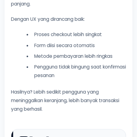
panjang.
Dengan UX yang dirancang baik:
Proses checkout lebih singkat
Form diisi secara otomatis
Metode pembayaran lebih ringkas
Pengguna tidak bingung saat konfirmasi
pesanan
Hasilnya? Lebih sedikit pengguna yang
meninggalkan keranjang, lebih banyak transaksi
yang berhasil.